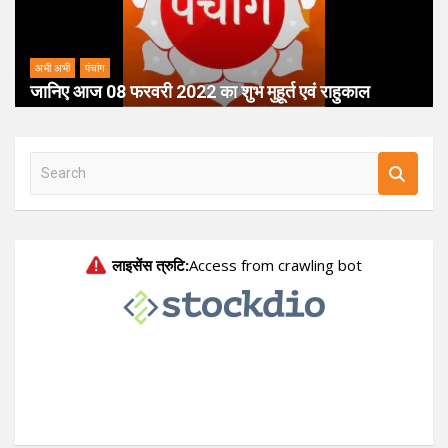
अभी अभी
पंचांग
जानिए आज 08 फरवरी 2022 का शुभ मुहूर्त एवं राहुकाल
S
e
a
r
c
h