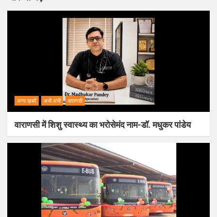
अन्य ख़बरें
अभी अभी
वाराणसी
वाराणसी में शिशु स्वास्थ्य का भरोसेमंद नाम-डॉ. मधुकर पांडेय