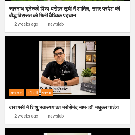
सारनाथ यूनेस्को विश्व धरोहर सूची में शामिल, उत्तर प्रदेश की
बौद्ध विरासत को मिली वैश्विक पहचान
2 weeks ago
newslab
अन्य ख़बरें
अभी अभी
वाराणसी
वाराणसी में शिशु स्वास्थ्य का भरोसेमंद नाम-डॉ. मधुकर पांडेय
2 weeks ago
newslab