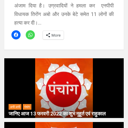
अंजाम दिया है। उग्रवादियों ने हमला कर एनपीपी
विधायक तिरोंग अबो और उनके बेटे समेत 11 लोगों की
हत्या कर दी।…
More
अभी अभी
पंचांग
जानिए आज 13 फरवरी 2022 का शुभ मुहूर्त एवं राहुकाल