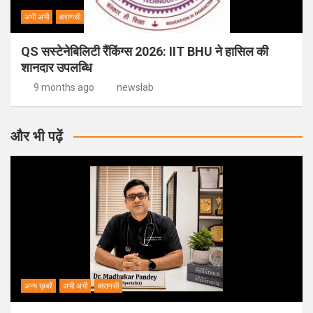
अभी अभी
वाराणसी
QS सस्टेनेबिलिटी रैंकिंग्स 2026: IIT BHU ने हासिल की
शानदार उपलब्धि
9 months ago
newslab
और भी पढ़ें
अन्य ख़बरें
अभी अभी
वाराणसी