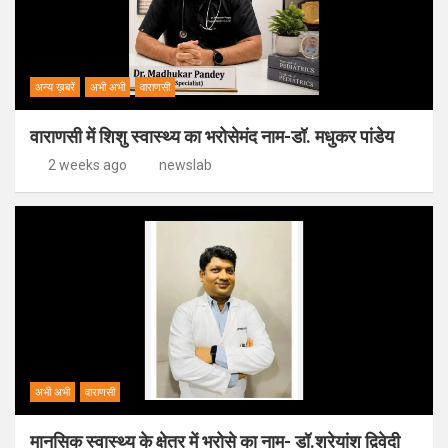
अन्य ख़बरें
अभी अभी
वाराणसी
वाराणसी में शिशु स्वास्थ्य का भरोसेमंद नाम-डॉ. मधुकर पांडेय
2 weeks ago
newslab
अभी अभी
वाराणसी
मानसिक स्वास्थ्य के क्षेत्र में भरोसे का नाम- डॉ.श्रेयांश द्विवेदी