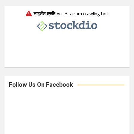
r
c
h
Follow Us On Facebook