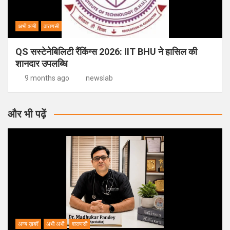
अभी अभी
वाराणसी
QS सस्टेनेबिलिटी रैंकिंग्स 2026: IIT BHU ने हासिल की
शानदार उपलब्धि
9 months ago
newslab
और भी पढ़ें
अन्य ख़बरें
अभी अभी
वाराणसी