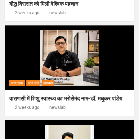
बौद्ध विरासत को मिली वैश्विक पहचान
2 weeks ago
newslab
अन्य ख़बरें
अभी अभी
वाराणसी
वाराणसी में शिशु स्वास्थ्य का भरोसेमंद नाम-डॉ. मधुकर पांडेय
2 weeks ago
newslab