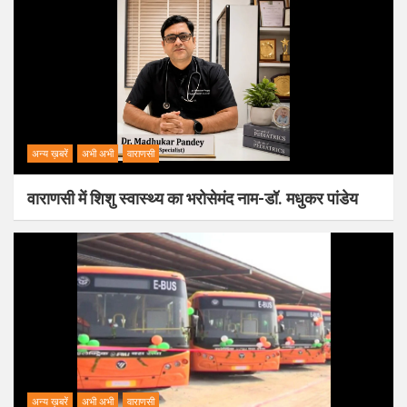
अन्य ख़बरें
अभी अभी
वाराणसी
वाराणसी में शिशु स्वास्थ्य का भरोसेमंद नाम-डॉ. मधुकर पांडेय
अन्य ख़बरें
अभी अभी
वाराणसी