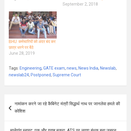
September 2, 2018
BHU: कर्मचारियों को अंदर बंद कर
छात्र धरने पर बैठे
June 28, 2019
Tags:
Engineering
,
GATE exam
,
news
,
News India
,
Newslab
,
newslab24
,
Postponed
,
Supreme Court
Post
नामांकन करने जा रहे कैबिनेट मंत्री सिद्धार्थ नाथ पर जानलेवा हमले की
navigation
कोशिश
मालेगांव ब्लास्ट: एक और गवाह मुकरा, ATS पर लगाए बंधक बना जबरन