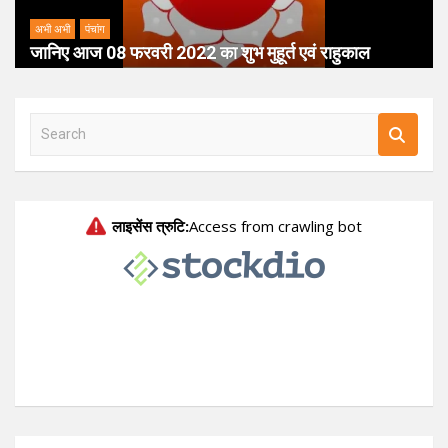
अभी अभी
पंचांग
जानिए आज 08 फरवरी 2022 का शुभ मुहूर्त एवं राहुकाल
S
e
a
r
c
h