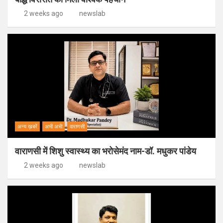
2 weeks ago
newslab
अन्य ख़बरें
अभी अभी
वाराणसी
वाराणसी में शिशु स्वास्थ्य का भरोसेमंद नाम-डॉ. मधुकर पांडेय
2 weeks ago
newslab