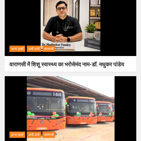
अन्य ख़बरें
अभी अभी
वाराणसी
वाराणसी में शिशु स्वास्थ्य का भरोसेमंद नाम-डॉ. मधुकर पांडेय
अन्य ख़बरें
अभी अभी
वाराणसी