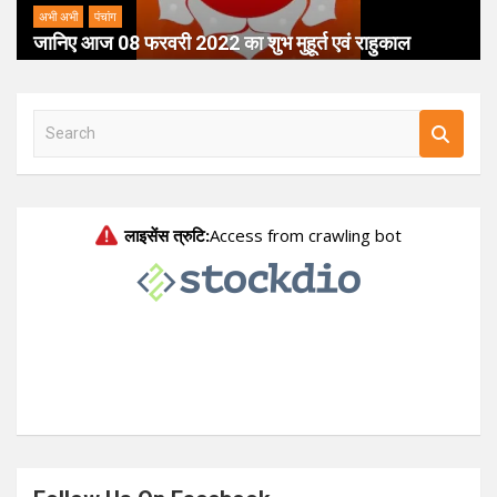
अभी अभी
पंचांग
जानिए आज 08 फरवरी 2022 का शुभ मुहूर्त एवं राहुकाल
S
e
a
r
c
h