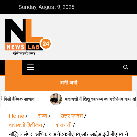
Skip
Sunday, August 9, 2026
to
content
NewsLab24
जाँची परखी ख़बर
अभी अभी
पहचान
वाराणसी में शिशु स्वास्थ्य का भरोसेमंद नाम-डॉ. मधुकर पांडेय
Home
राज्य
उत्तर प्रदेश
वाराणसी डिवीजन
वाराणसी
बौद्धिक संपदा अधिकार आवेदन:बीएचयू और आईआईटी बीएचयू ने