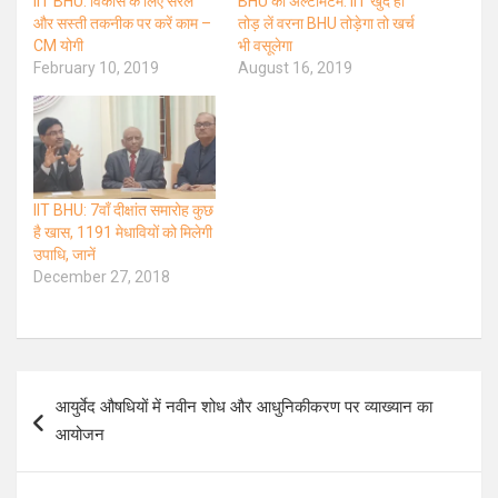
IIT BHU: विकास के लिए सरल
BHU का अल्टीमेटम: IIT खुद ही
और सस्ती तकनीक पर करें काम –
तोड़ लें वरना BHU तोड़ेगा तो खर्च
CM योगी
भी वसूलेगा
February 10, 2019
August 16, 2019
IIT BHU: 7वाँ दीक्षांत समारोह कुछ
है खास, 1191 मेधावियों को मिलेगी
उपाधि, जानें
December 27, 2018
Post
आयुर्वेद औषधियों में नवीन शोध और आधुनिकीकरण पर व्याख्यान का
navigation
आयोजन