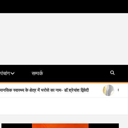
पंचांग
सम्पर्क
क्षेत्र में भरोसे का नाम- डॉ.श्रेयांश द्विवेदी
योगी सरकार की मिशन छाया