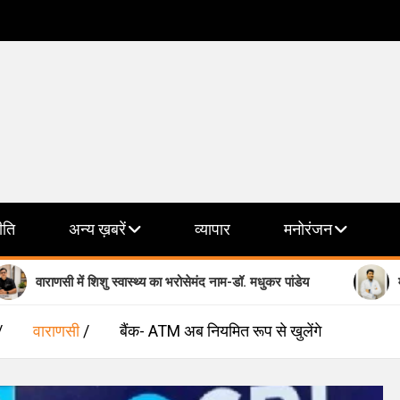
ीति
अन्य ख़बरें
व्यापार
मनोरंजन
ं शिशु स्वास्थ्य का भरोसेमंद नाम-डॉ. मधुकर पांडेय
मानसिक स्वास्थ्य के 
वाराणसी
बैंक- ATM अब नियमित रूप से खुलेंगे