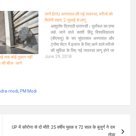
जानें BHU अस्पताल की नई व्यवस्था, मरीजो को
मिलेगी राहत, 2 जुलाई से लागू
आशुतोष त्रिपाठी वाराणसी। पूर्वांचल का एम्स
कहे जाने वाले काशी हिंदू विश्वविद्यालय
(बीएचयू) के सर सुंदरलाल अस्पताल और
ट्रॉमा सेंटर में इलाज के लिए आने वाले मरीजो
की सुविधा के लिए नई व्यवस्था लागू होने जा
June 29, 2018
रही है। अब यहां ओपीडी का समय बदल
3 मई तक कोई दुकान नहीं
जाएगा। अस्पताल की ओपीडी अब 2 जुलाई
त की चीज- जानें
से…
ndra-modi
,
PM Modi
UP में कोरोना से दो मौतें: 25 वर्षीय युवक व 72 साल के बुजुर्ग ने दम
तोड़ा