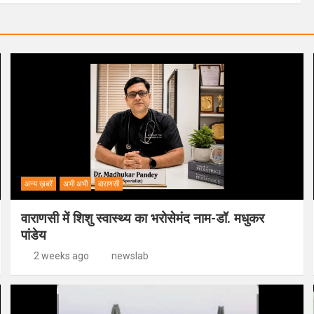
अन्य ख़बरें
अभी अभी
वाराणसी
वाराणसी में शिशु स्वास्थ्य का भरोसेमंद नाम-डॉ. मधुकर
पांडेय
2 weeks ago
newslab