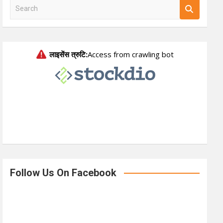
S
e
a
r
c
h
Follow Us On Facebook