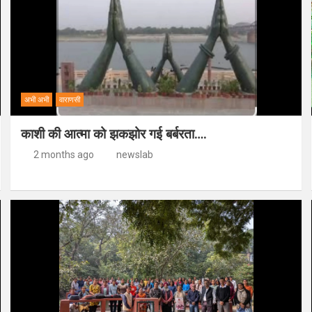
अभी अभी
वाराणसी
काशी की आत्मा को झकझोर गई बर्बरता….
2 months ago
newslab