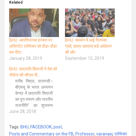
Related
BHU: आपत्तिजनक हरकत पर
BHU: समर्थन में आई प्रियंका
असिस्टेंट प्रोफेसर को दौड़ा-दौड़ा
गांधी, छात्र-छात्राएं बड़े आंदोलन
कर पीटा
की ओर
January 28, 2019
September 15, 2019
BHU: छत्रपति शिवाजी ने देश को
नौसेना की सौगात दी….
मनीष मिश्रा, वाराणसी।
बीएचयू के भारत अध्ययन
केन्द्र में छत्रपति शिवाजी
का पुनःस्मरण और भारतीय
राजनीति’’ का शुभारम्भ
June 28, 2018
हुआ। मुख्य वक्ता चेयर
प्रोफेसर राकेश उपाध्याय,
भारत अध्ययन केन्द्र ने
Tags:
BHU
,
FACEBOOK
,
post
,
कहा कि मध्यकाल में
Posts and Commentary on the FB
,
Professor
,
varanasi
,
प्रोफेसर
छत्रपति शिवाजी का उद्भव