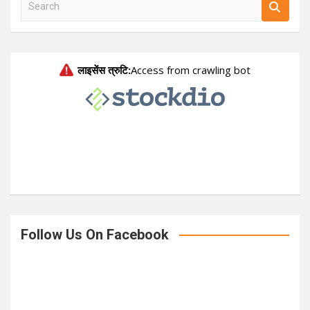
S
e
a
r
c
h
Follow Us On Facebook