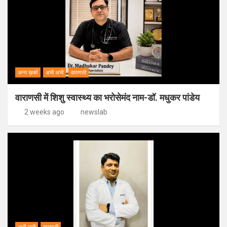
अन्य ख़बरें
अभी अभी
वाराणसी
वाराणसी में शिशु स्वास्थ्य का भरोसेमंद नाम-डॉ. मधुकर पांडेय
2 weeks ago
newslab