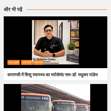
और भी पढ़ें
अन्य ख़बरें
अभी अभी
वाराणसी
वाराणसी में शिशु स्वास्थ्य का भरोसेमंद नाम-डॉ. मधुकर पांडेय