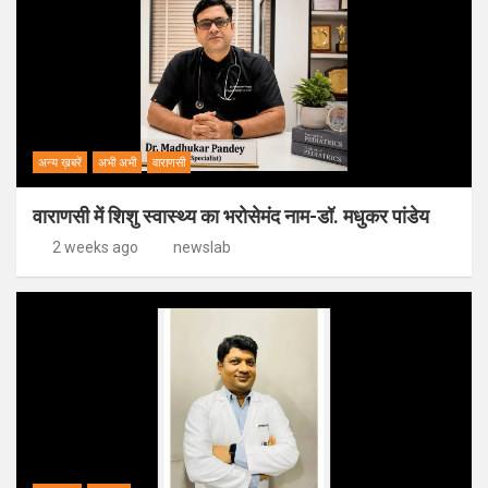
अन्य ख़बरें
अभी अभी
वाराणसी
वाराणसी में शिशु स्वास्थ्य का भरोसेमंद नाम-डॉ. मधुकर पांडेय
2 weeks ago
newslab