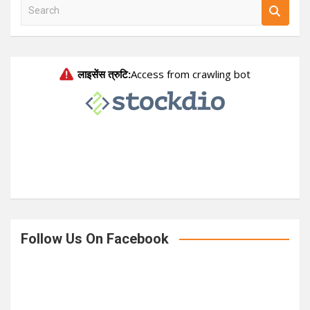
S
e
a
r
c
h
Follow Us On Facebook