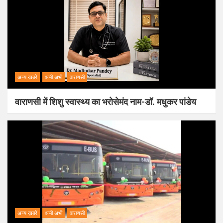
अन्य ख़बरें
अभी अभी
वाराणसी
वाराणसी में शिशु स्वास्थ्य का भरोसेमंद नाम-डॉ. मधुकर पांडेय
अन्य ख़बरें
अभी अभी
वाराणसी