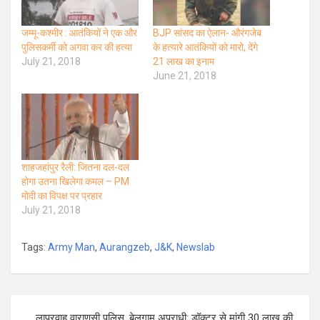
जम्मू-कश्मीर : आतंकियों ने एक और
BJP सांसद का ऐलान- औरंगजेब
पुलिसकर्मी को अगवा कर की हत्या
के हत्यारे आतंकियों को मारो, देंगे
July 21, 2018
21 लाख का इनाम
June 21, 2018
शाहजहांपुर रैली: जितना दल-दल
होगा उतना खिलेगा कमल – PM
मोदी का विपक्ष पर प्रहार
July 21, 2018
Tags:
Army Man
,
Aurangzeb
,
J&K
,
Newslab
Post
लापरवाह वाराणसी पुलिस, बेलगाम अपराधी: डॉक्टर से मांगी 30 लाख की