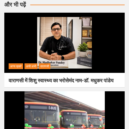
और भी पढ़ें
अन्य ख़बरें
अभी अभी
वाराणसी
वाराणसी में शिशु स्वास्थ्य का भरोसेमंद नाम-डॉ. मधुकर पांडेय