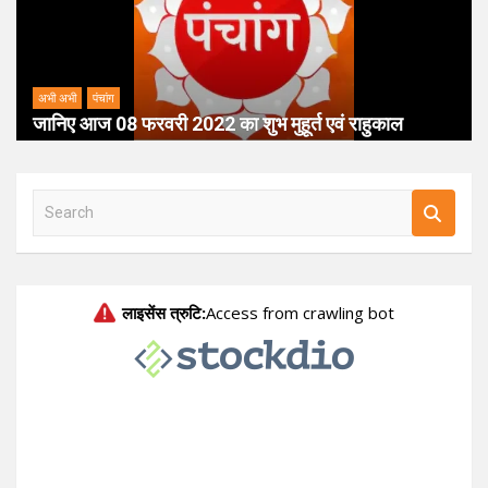
अभी अभी
पंचांग
जानिए आज 08 फरवरी 2022 का शुभ मुहूर्त एवं राहुकाल
S
e
a
r
c
h