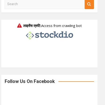
S
e
a
r
c
h
Follow Us On Facebook