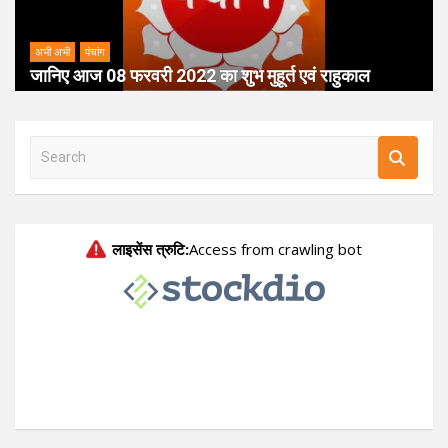
अभी अभी
पंचांग
जानिए आज 08 फरवरी 2022 का शुभ मुहूर्त एवं राहुकाल
S
e
a
r
c
h