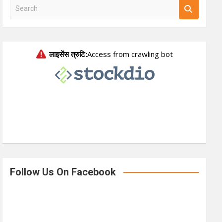
S
e
a
r
c
h
Follow Us On Facebook