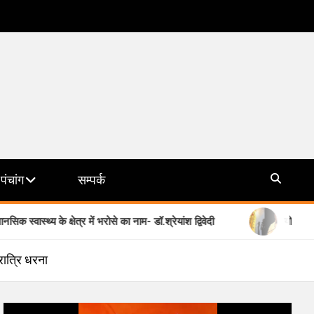
पंचांग
सम्पर्क
क्षेत्र में भरोसे का नाम- डॉ.श्रेयांश द्विवेदी
योगी सरकार की मिशन छाया
 रात्रि धरना