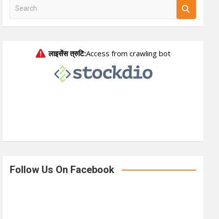
S
e
a
r
c
h
Follow Us On Facebook