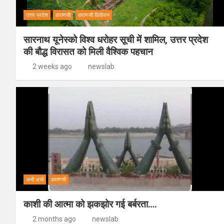
उत्तर प्रदेश
वाराणसी
वाराणसी डिवीजन
सारनाथ यूनेस्को विश्व धरोहर सूची में शामिल, उत्तर प्रदेश
की बौद्ध विरासत को मिली वैश्विक पहचान
2 weeks ago
newslab
अभी अभी
वाराणसी
काशी की आत्मा को झकझोर गई बर्बरता….
2 months ago
newslab