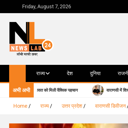
Skip
Friday, August 7, 2026
to
content
NewsLab24
जाँची परखी ख़बर
राज्य
देश
दुनिया
राजन
अभी अभी
श की बौद्ध विरासत को मिली वैश्विक पहचान
वाराणसी में शिशु स्वास्थ्य 
Home
राज्य
उत्तर प्रदेश
वाराणसी डिवीजन