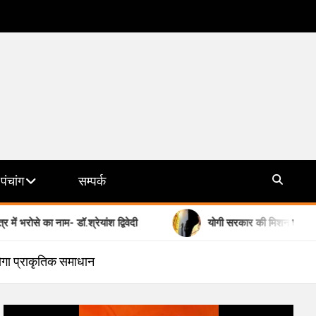
पंचांग
सम्पर्क
का नाम- डॉ.श्रेयांश द्विवेदी
योगी सरकार की मिशन छाया देगी हीट वेव स
होगा प्राकृतिक समाधान