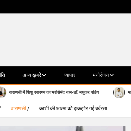
ीति
अन्य ख़बरें
व्यापार
मनोरंजन
में शिशु स्वास्थ्य का भरोसेमंद नाम-डॉ. मधुकर पांडेय
मानसिक स्वास्थ्य क
वाराणसी
काशी की आत्मा को झकझोर गई बर्बरता….