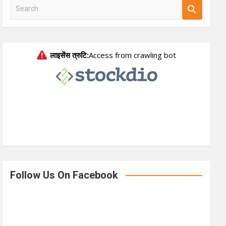
S
e
a
r
c
h
Follow Us On Facebook