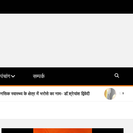
पंचांग
सम्पर्क
े क्षेत्र में भरोसे का नाम- डॉ.श्रेयांश द्विवेदी
योगी सरकार की मिशन छा