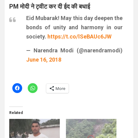
PM मोदी ने ट्वीट कर दी ईद की बधाई
Eid Mubarak! May this day deepen the
bonds of unity and harmony in our
society.
https://t.co/lSeBAUc6JW
— Narendra Modi (@narendramodi)
June 16, 2018
More
Related