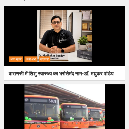
अन्य ख़बरें
अभी अभी
वाराणसी
वाराणसी में शिशु स्वास्थ्य का भरोसेमंद नाम-डॉ. मधुकर पांडेय