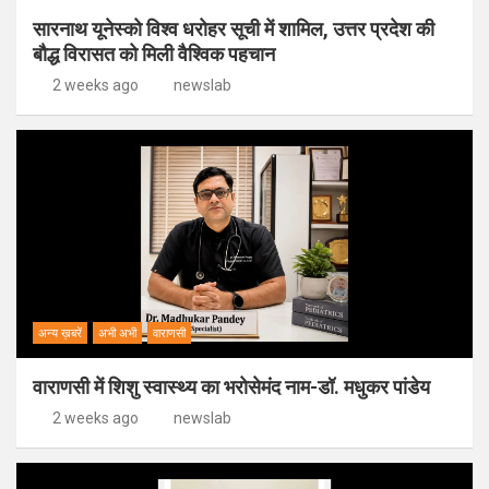
सारनाथ यूनेस्को विश्व धरोहर सूची में शामिल, उत्तर प्रदेश की
बौद्ध विरासत को मिली वैश्विक पहचान
2 weeks ago
newslab
अन्य ख़बरें
अभी अभी
वाराणसी
वाराणसी में शिशु स्वास्थ्य का भरोसेमंद नाम-डॉ. मधुकर पांडेय
2 weeks ago
newslab