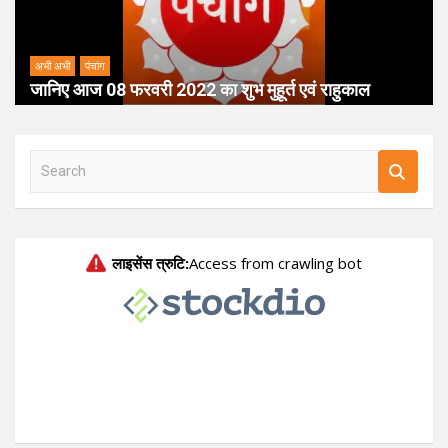
अभी अभी
पंचांग
जानिए आज 08 फरवरी 2022 का शुभ मुहूर्त एवं राहुकाल
S
e
a
r
c
h