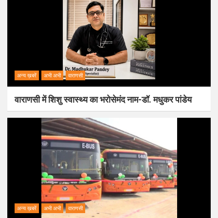
अन्य ख़बरें
अभी अभी
वाराणसी
वाराणसी में शिशु स्वास्थ्य का भरोसेमंद नाम-डॉ. मधुकर पांडेय
अन्य ख़बरें
अभी अभी
वाराणसी