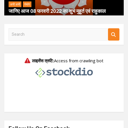
अभी अभी
पंचांग
जानिए आज 08 फरवरी 2022 का शुभ मुहूर्त एवं राहुकाल
S
e
a
r
c
h