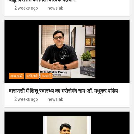
2 weeks ago
newslab
अन्य ख़बरें
अभी अभी
वाराणसी
वाराणसी में शिशु स्वास्थ्य का भरोसेमंद नाम-डॉ. मधुकर पांडेय
2 weeks ago
newslab