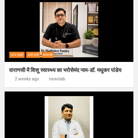
अन्य ख़बरें
अभी अभी
वाराणसी
वाराणसी में शिशु स्वास्थ्य का भरोसेमंद नाम-डॉ. मधुकर पांडेय
2 weeks ago
newslab