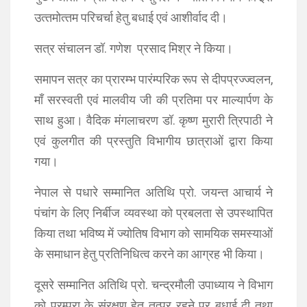
उत्‍तमोत्‍तम परिचर्चा हेतु बधाई एवं आशीर्वाद दी।
सत्र संचालन डॉ. गणेश प्रसाद मिश्र ने किया।
समापन सत्र का प्रारम्‍भ पारंम्‍परिक रूप से दीपप्रज्‍ज्‍वलन,
मॉं सरस्‍वती एवं मालवीय जी की प्रतिमा पर माल्‍यार्पण के
साथ हुआ। वैदिक मंगलाचरण डॉ. कृष्‍ण मुरारी त्रिपाठी ने
एवं कुलगीत की प्रस्‍तुति विभागीय छात्राओं द्वारा किया
गया।
नेपाल से पधारे सम्‍मानित अतिथि प्रो. जयन्‍त आचार्य ने
पंचांग के लिए निर्बीज व्‍यवस्‍था को प्रबलता से उपस्‍थापित
किया तथा भविष्‍य में ज्‍योतिष विभाग को सामयिक समस्‍याओं
के समाधान हेतु प्रतिनिधित्‍व करने का आग्रह भी किया।
दूसरे सम्‍मानित अतिथि प्रो. चन्‍द्रमौली उपाध्‍याय ने विभाग
को परम्‍परा के संरक्षण हेतु तत्‍पर रहने पर बधाई दी तथा