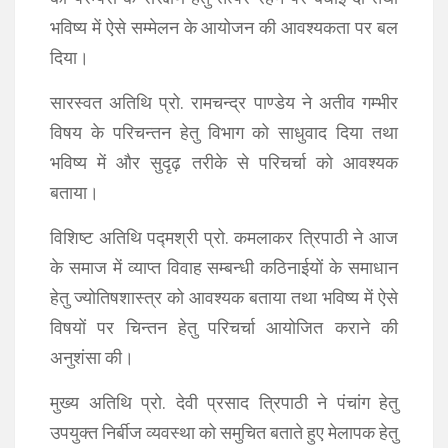
भविष्‍य में ऐसे सम्‍मेलन के आयोजन की आवश्‍यकता पर बल
दिया।
सारस्‍वत अतिथि प्रो. रामचन्‍द्र पाण्‍डेय ने अतीव गम्‍भीर
विषय के परिचन्‍तन हेतु विभाग को साधुवाद दिया तथा
भविष्‍य में और सुदृढ़ तरीके से परिचर्चा को आवश्‍यक
बताया।
विशिष्‍ट अतिथि पद्मश्री प्रो. कमलाकर त्रिपाठी ने आज
के समाज में व्‍याप्‍त विवाह सम्‍बन्‍धी कठिनाईयों के समाधान
हेतु ज्‍योतिषशास्‍त्र को आवश्‍यक बताया तथा भविष्‍य में ऐसे
विषयों पर चिन्‍तन हेतु परिचर्चा आयोजित कराने की
अनुशंसा की।
मुख्‍य अतिथि प्रो. देवी प्रसाद त्रिपाठी ने पंचांग हेतु
उपयुक्‍त निर्बीज व्‍यवस्‍था को समुचित बताते हुए मेलापक हेतु