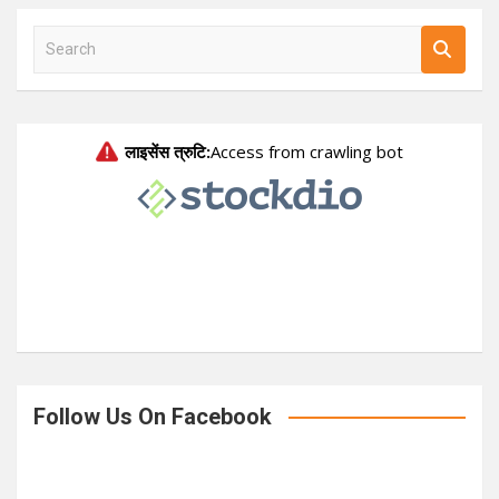
S
e
a
r
c
h
Follow Us On Facebook