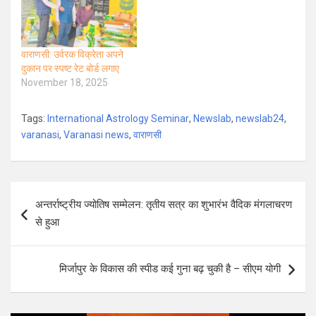
लापरवाही का बड़ा खुलासा
करने का दावा करते हुए
बताया है कि टैक्स दिए
बिना बीएचयू की बसें
वाराणसी: उर्वरक विक्रेता अपने
और…
दुकान पर स्पष्ट रेट बोर्ड लगाए
November 18, 2025
Tags:
International Astrology Seminar
,
Newslab
,
newslab24
,
varanasi
,
Varanasi news
,
वाराणसी
Post
अन्तर्राष्ट्रीय ज्योतिष सम्मेलन: तृतीय सत्र का शुभारंभ वैदिक मंगलाचरण
navigation
से हुआ
मिर्जापुर के विकास की स्पीड कई गुना बढ़ चुकी है – सीएम योगी