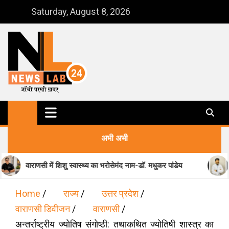
Skip
Saturday, August 8, 2026
to
content
NewsLab24
जाँची परखी ख़बर
अभी अभी
 शिशु स्वास्थ्य का भरोसेमंद नाम-डॉ. मधुकर पांडेय
मानसिक स्वास्थ्य के क
Home
राज्य
उत्तर प्रदेश
वाराणसी डिवीजन
वाराणसी
अन्तर्राष्ट्रीय ज्योतिष संगोष्ठी: तथाकथित ज्‍योतिषी शास्‍त्र का