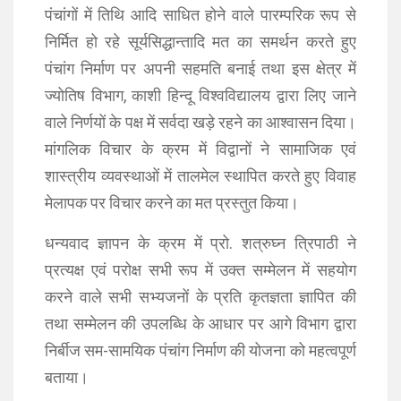
पंचांगों में तिथि आदि साधित होने वाले पारम्‍परिक रूप से
निर्मित हो रहे सूर्यसिद्धान्‍तादि मत का समर्थन करते हुए
पंचांग निर्माण पर अपनी सहमति बनाई तथा इस क्षेत्र में
ज्‍योतिष विभाग, काशी हिन्‍दू विश्‍वविद्यालय द्वारा लिए जाने
वाले निर्णयों के पक्ष में सर्वदा खड़े रहने का आश्‍वासन दिया।
मांगलिक विचार के क्रम में विद्वानों ने सामाजिक एवं
शास्‍त्रीय व्‍यवस्‍थाओं में तालमेल स्‍थापित करते हुए विवाह
मेलापक पर विचार करने का मत प्रस्‍तुत किया।
धन्‍यवाद ज्ञापन के क्रम में प्रो. शत्रुघ्‍न त्रिपाठी ने
प्रत्‍यक्ष एवं परोक्ष सभी रूप में उक्‍त सम्‍मेलन में सहयोग
करने वाले सभी सभ्‍यजनों के प्रति कृतज्ञता ज्ञापित की
तथा सम्‍मेलन की उप‍लब्धि के आधार पर आगे विभाग द्वारा
निर्बीज सम-सामयिक पंचांग निर्माण की योजना को महत्‍वपूर्ण
बताया।