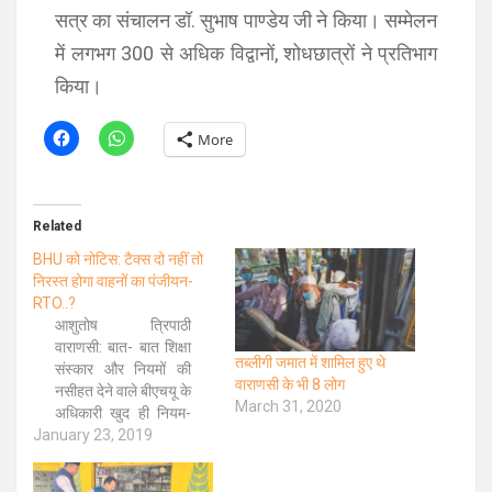
सत्र का संचालन डॉ. सुभाष पाण्‍डेय जी ने किया। सम्‍मेलन
में लगभग 300 से अधिक विद्वानों, शोधछात्रों ने प्रतिभाग
किया।
More
Related
BHU को नोटिस: टैक्स दो नहीं तो
निरस्त होगा वाहनों का पंजीयन-
RTO..?
आशुतोष त्रिपाठी
वाराणसी: बात- बात शिक्षा
तब्लीगी जमात में शामिल हुए थे
संस्कार और नियमों की
वाराणसी के भी 8 लोग
नसीहत देने वाले बीएचयू के
March 31, 2020
अधिकारी खुद ही नियम-
January 23, 2019
कानून का मखौल उड़ा रहे
हैं। जी हां शिकायतकर्ता ने
बीएचयू अधिकारियों की