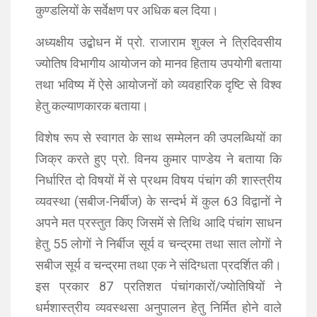
कुण्‍डलियों के सर्वेक्षण पर अधिक बल दिया।
अध्‍यक्षीय उद्बोधन में प्रो. राजाराम शुक्‍ल ने त्रिदिवसीय
ज्‍योतिष विभागीय आयोजन को मानव हिताय उपयोगी बताया
तथा भविष्‍य में ऐसे आयोजनों को व्‍यवहारिक दृष्टि से विश्‍व
हेतु कल्‍याणकारक बताया।
विशेष रूप से स्‍वागत के साथ सम्‍मेलन की उपलब्धियों का
जिक्र करते हुए प्रो. विनय कुमार पाण्‍डेय ने बताया कि
निर्धारित दो विषयों में से प्रथम विषय पंचांग की शास्‍त्रीय
व्‍यवस्‍था (सबीज-निर्बीज) के सन्‍दर्भ में कुल 63 विद्वानों ने
अपने मत प्रस्‍तुत किए जिसमें से तिथि आदि पंचांग साधन
हेतु 55 लोगों ने निर्बीज सूर्य व चन्‍द्रमा तथा सात लोगों ने
सबीज सूर्य व चन्‍द्रमा तथा एक ने संदिग्‍धता प्रदर्शित की।
इस प्रकार 87 प्रतिशत पंचांगकारों/ज्‍योतिषियों ने
धर्मशास्‍त्रीय व्‍यवस्‍थसा अनुपालन हेतु निर्मित होने वाले