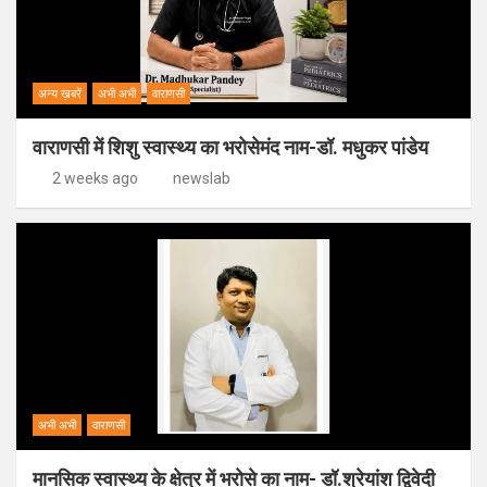
अन्य ख़बरें
अभी अभी
वाराणसी
वाराणसी में शिशु स्वास्थ्य का भरोसेमंद नाम-डॉ. मधुकर पांडेय
2 weeks ago
newslab
अभी अभी
वाराणसी
मानसिक स्वास्थ्य के क्षेत्र में भरोसे का नाम- डॉ.श्रेयांश द्विवेदी