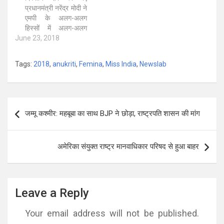
प्रधानमंत्री नरेंद्र मोदी ने
एमपी के अलग-अलग
हिस्सों में अलग-अलग
June 23, 2018
सरकारी योजना-
परियोजनाओं के तहत
4713.75 करोड़ रुपये
Tags:
2018
,
anukriti
,
Femina
,
Miss India
,
Newslab
की लागत के विकास कार्यों
का आज ई-लोकार्पण किया.
इनमें प्रधानमंत्री आवास
योजना, अमृत योजना,
Post
शहरी लोक परिवहन सेवा,
जम्मू कश्मीर: महबूबा का साथ BJP ने छोड़ा, राष्ट्रपति शासन की मांग
navigation
स्मार्ट सिटी परियोजना,
शहरी पेयजल…
अमेरिका संयुक्त राष्ट्र मानवाधिकार परिषद से हुआ बाहर
Leave a Reply
Your email address will not be published.