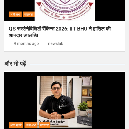
अभी अभी
वाराणसी
QS सस्टेनेबिलिटी रैंकिंग्स 2026: IIT BHU ने हासिल की
शानदार उपलब्धि
9 months ago
newslab
और भी पढ़ें
अन्य ख़बरें
अभी अभी
वाराणसी