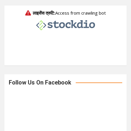
r
c
h
Follow Us On Facebook