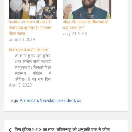
मेधावियों का सम्मान ही राष्ट्र के
बीएड और एमएड डिग्रीधारकों को
विकास का मूलमंत्र है- भा.रजत
बड़ी राहत, जानें
मोहन पाठक
July 24, 2018
June 20, 2019
वैश्वीकरण में कोरोना के खतरे
डॉ शम्मी कुमार पूरी दुनिया
आज कोरोना जैसी महामारी
से त्रस्त है। जिसको विश्व
स्वास्थ्य संगठन ने
कोविड-19 का नाम दिया
April 5, 2020
है। अभी तक के शोध से
जो तथ्य सामने आए हैं वह
बतलाते हैं कि नवंबर,
Tags:
American
,
Newslab
,
president
,
us
2019 में चीन के एक शहर
वुहान में चमगादड़ द्वारा
काटे गए एक…
Post
मिस इंडिया 2018 का ताज: तमिलनाडु की अनुकृति वास ने जीता