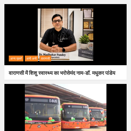
अन्य ख़बरें
अभी अभी
वाराणसी
वाराणसी में शिशु स्वास्थ्य का भरोसेमंद नाम-डॉ. मधुकर पांडेय