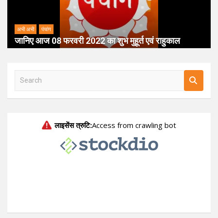
अभी अभी
पंचांग
जानिए आज 08 फरवरी 2022 का शुभ मुहूर्त एवं राहुकाल
S
e
a
r
c
h