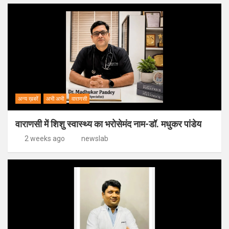
अन्य ख़बरें
अभी अभी
वाराणसी
वाराणसी में शिशु स्वास्थ्य का भरोसेमंद नाम-डॉ. मधुकर पांडेय
2 weeks ago
newslab