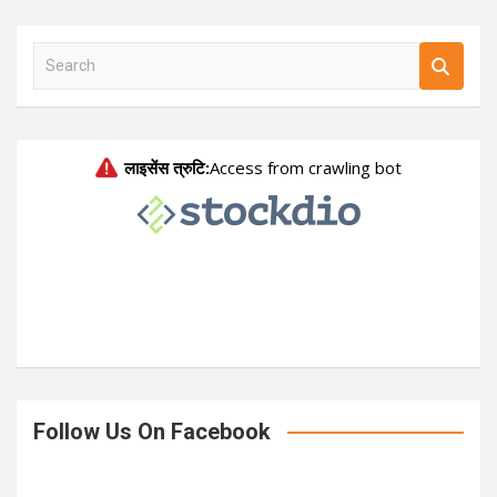
S
e
a
r
c
h
Follow Us On Facebook