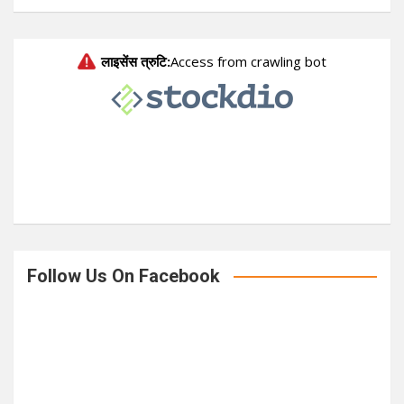
a
r
c
h
Follow Us On Facebook