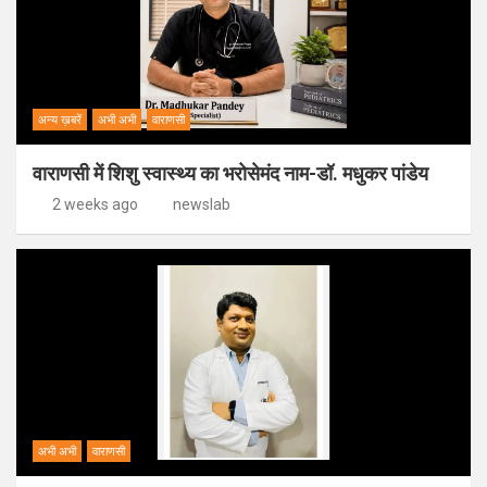
अन्य ख़बरें
अभी अभी
वाराणसी
वाराणसी में शिशु स्वास्थ्य का भरोसेमंद नाम-डॉ. मधुकर पांडेय
2 weeks ago
newslab
अभी अभी
वाराणसी