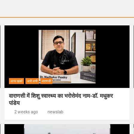
अन्य ख़बरें
अभी अभी
वाराणसी
वाराणसी में शिशु स्वास्थ्य का भरोसेमंद नाम-डॉ. मधुकर
पांडेय
2 weeks ago
newslab