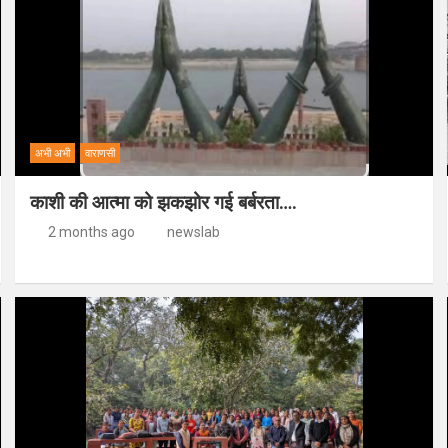
अभी अभी
वाराणसी
काशी की आत्मा को झकझोर गई बर्बरता….
2 months ago
newslab