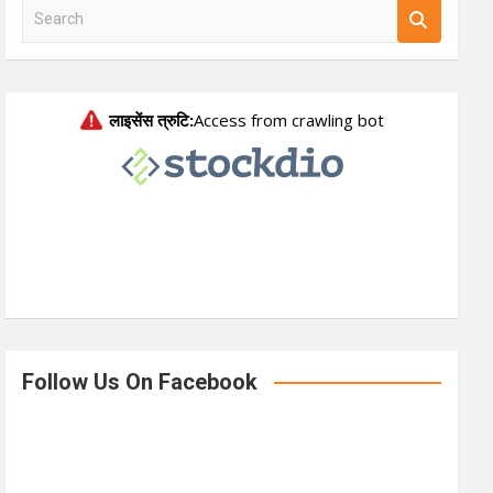
S
e
a
r
c
h
Follow Us On Facebook