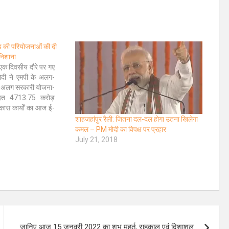
 की परियोजनाओं की दी
 निशाना
े एक दिवसीय दौरे पर गए
र मोदी ने एमपी के अलग-
ग-अलग सरकारी योजना-
हत 4713.75 करोड़
कास कार्यों का आज ई-
ें प्रधानमंत्री आवास
शाहजहांपुर रैली: जितना दल-दल होगा उतना खिलेगा
ा, शहरी लोक परिवहन
कमल – PM मोदी का विपक्ष पर प्रहार
परियोजना, शहरी पेयजल…
July 21, 2018
जानिए आज 15 जनवरी 2022 का शुभ मुहूर्त, राहुकाल एवं दिशाशूल