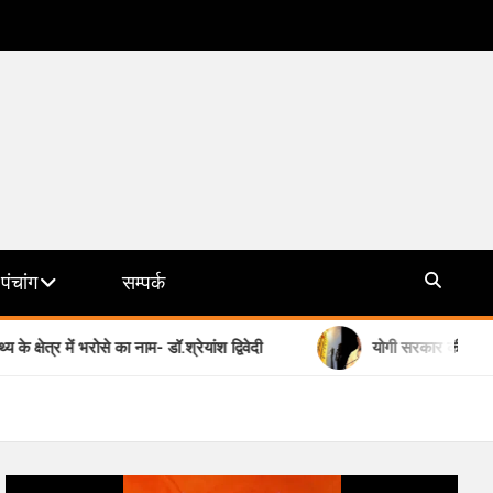
पंचांग
सम्पर्क
रोसे का नाम- डॉ.श्रेयांश द्विवेदी
योगी सरकार की मिशन छाया देगी हीट 