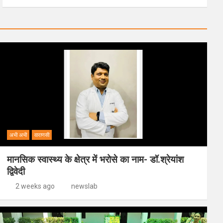
अभी अभी
वाराणसी
मानसिक स्वास्थ्य के क्षेत्र में भरोसे का नाम- डॉ.श्रेयांश
द्विवेदी
2 weeks ago
newslab