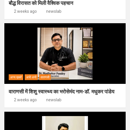
बौद्ध विरासत को मिली वैश्विक पहचान
2 weeks ago
newslab
अन्य ख़बरें
अभी अभी
वाराणसी
वाराणसी में शिशु स्वास्थ्य का भरोसेमंद नाम-डॉ. मधुकर पांडेय
2 weeks ago
newslab