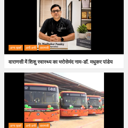
अन्य ख़बरें
अभी अभी
वाराणसी
वाराणसी में शिशु स्वास्थ्य का भरोसेमंद नाम-डॉ. मधुकर पांडेय
अन्य ख़बरें
अभी अभी
वाराणसी