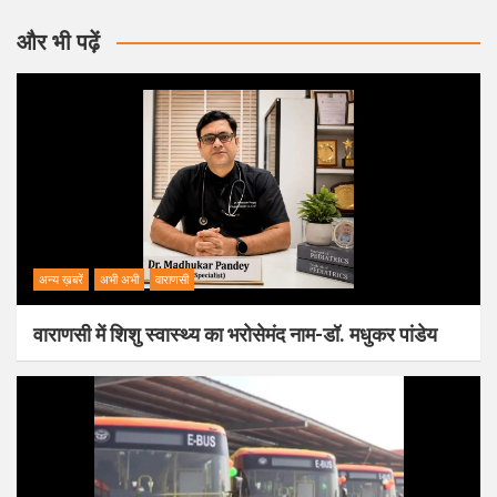
और भी पढ़ें
अन्य ख़बरें
अभी अभी
वाराणसी
वाराणसी में शिशु स्वास्थ्य का भरोसेमंद नाम-डॉ. मधुकर पांडेय