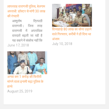
लापरवाह वाराणसी पुलिस, बेलगाम
अपराधी: डॉक्टर से मांगी 30 लाख
की रंगदारी
आशुतोष त्रिपाठी
वाराणसी। जिस तरह
दिनदहाड़े 80 लाख का सोना उड़ाने
वाराणसी में अपराधिक
वाले गिरफ्तार, करीबी ने ही दिया था
वारदातें बढ़ती जा रही है
अंजाम
यह कहने में संकोच नहीं कि
July 10, 2018
June 17, 2018
अपराधी फिर बेलगाम हो
चुके हैं। यह लचर कानून-
व्यवस्था का उदाहरण है।
शहर में चोरी, डकैती,लूट,
अपहरण, रंगदारी, दुष्कर्म
और दबंगई जैसे अपराध
फिर मजबूती से सिर उठा
अगवा कर 1 करोड़ की फिरौती
रहे हैं। पुलिस…
मांगने वाला इनामी चढ़ा पुलिस के
हत्थे
August 25, 2019