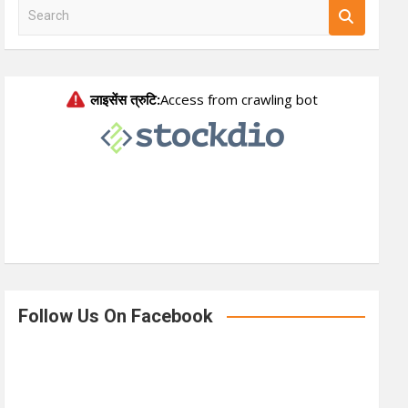
S
e
a
r
c
h
Follow Us On Facebook