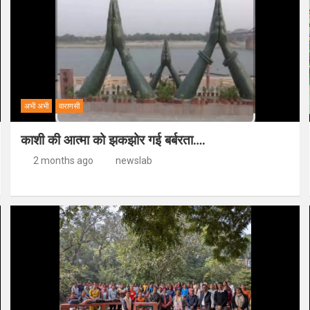
अभी अभी
वाराणसी
काशी की आत्मा को झकझोर गई बर्बरता….
2 months ago
newslab