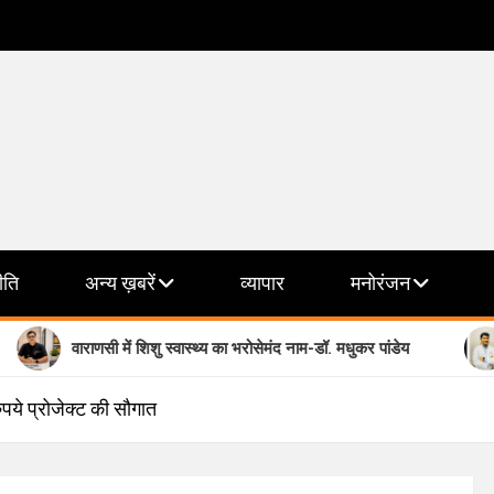
ीति
अन्य ख़बरें
व्यापार
मनोरंजन
वाराणसी में शिशु स्वास्थ्य का भरोसेमंद नाम-डॉ. मधुकर पांडेय
मानसिक स्
ुपये प्रोजेक्ट की सौगात