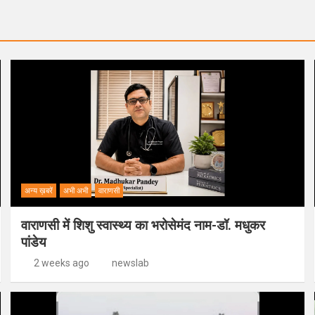
अन्य ख़बरें
अभी अभी
वाराणसी
वाराणसी में शिशु स्वास्थ्य का भरोसेमंद नाम-डॉ. मधुकर
पांडेय
2 weeks ago
newslab