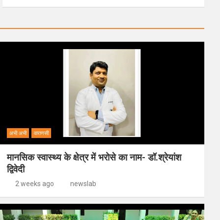
अभी अभी
वाराणसी
मानसिक स्वास्थ्य के क्षेत्र में भरोसे का नाम- डॉ.श्रेयांश
द्विवेदी
2 weeks ago
newslab