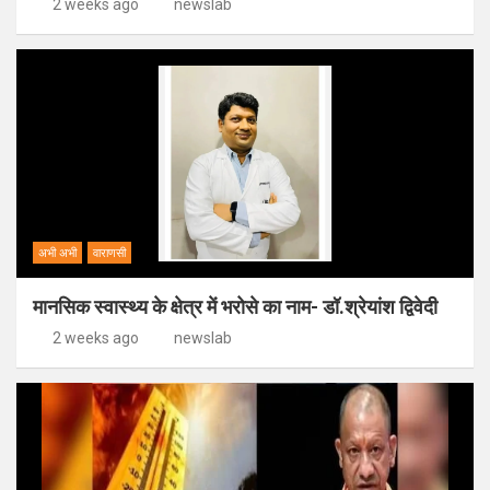
2 weeks ago
newslab
अभी अभी
वाराणसी
मानसिक स्वास्थ्य के क्षेत्र में भरोसे का नाम- डॉ.श्रेयांश द्विवेदी
2 weeks ago
newslab