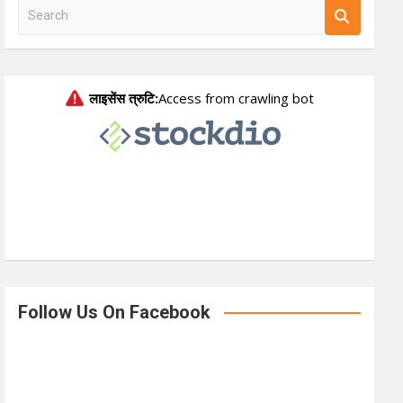
S
e
a
r
c
h
Follow Us On Facebook