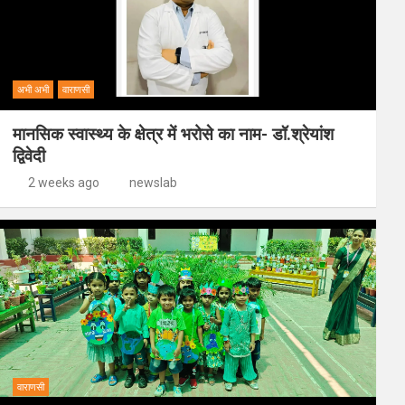
अभी अभी
वाराणसी
मानसिक स्वास्थ्य के क्षेत्र में भरोसे का नाम- डॉ.श्रेयांश
द्विवेदी
2 weeks ago
newslab
वाराणसी