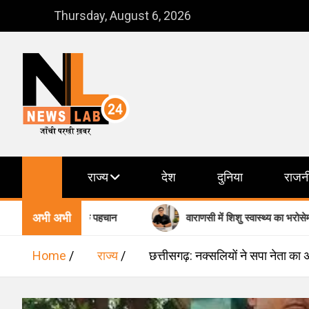
Skip
Thursday, August 6, 2026
to
content
NewsLab24
जाँची परखी ख़बर
राज्य
देश
दुनिया
राजन
अभी अभी
ी वैश्विक पहचान
वाराणसी में शिशु स्वास्थ्य का भरोसेमंद नाम-डॉ. मधुकर
Home
राज्य
छत्तीसगढ़: नक्‍सलियों ने सपा नेता क