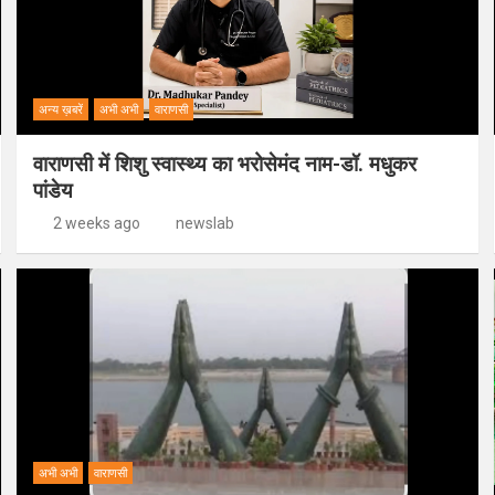
अन्य ख़बरें
अभी अभी
वाराणसी
वाराणसी में शिशु स्वास्थ्य का भरोसेमंद नाम-डॉ. मधुकर
पांडेय
2 weeks ago
newslab
अभी अभी
वाराणसी