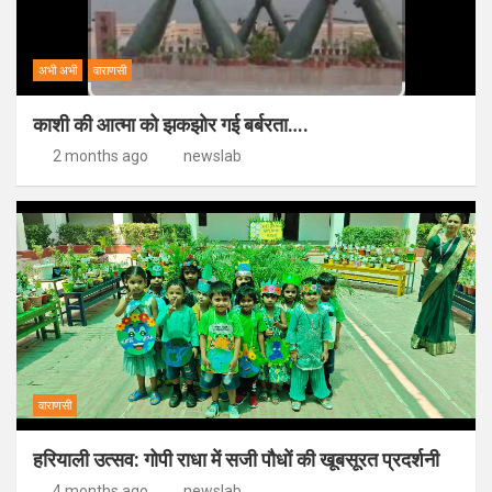
अभी अभी
वाराणसी
काशी की आत्मा को झकझोर गई बर्बरता….
2 months ago
newslab
वाराणसी
हरियाली उत्सव: गोपी राधा में सजी पौधों की खूबसूरत प्रदर्शनी
4 months ago
newslab