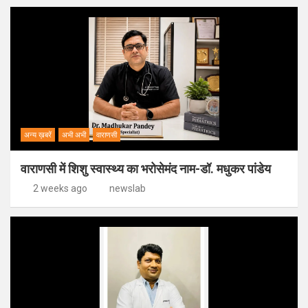
अन्य ख़बरें
अभी अभी
वाराणसी
वाराणसी में शिशु स्वास्थ्य का भरोसेमंद नाम-डॉ. मधुकर पांडेय
2 weeks ago
newslab