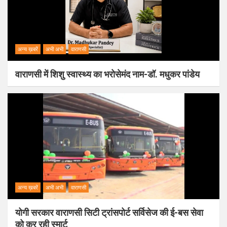
अन्य ख़बरें
अभी अभी
वाराणसी
वाराणसी में शिशु स्वास्थ्य का भरोसेमंद नाम-डॉ. मधुकर पांडेय
अन्य ख़बरें
अभी अभी
वाराणसी
योगी सरकार वाराणसी सिटी ट्रांसपोर्ट सर्विसेज की ई-बस सेवा
को कर रही स्मार्ट