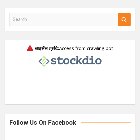
S
e
a
r
c
h
Follow Us On Facebook