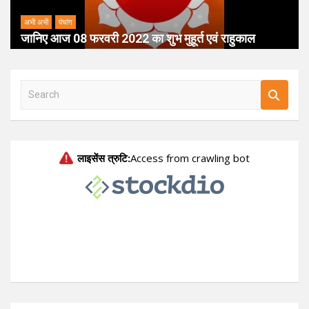
अभी अभी
पंचांग
जानिए आज 08 फरवरी 2022 का शुभ मुहूर्त एवं राहुकाल
S
e
a
r
c
h