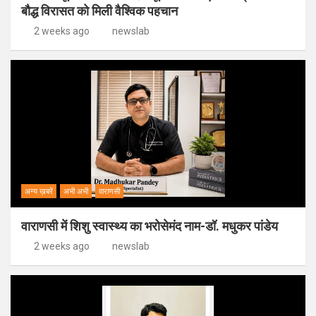
बौद्ध विरासत को मिली वैश्विक पहचान
2 weeks ago
newslab
अन्य ख़बरें
अभी अभी
वाराणसी
वाराणसी में शिशु स्वास्थ्य का भरोसेमंद नाम-डॉ. मधुकर पांडेय
2 weeks ago
newslab