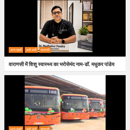
अन्य ख़बरें
अभी अभी
वाराणसी
वाराणसी में शिशु स्वास्थ्य का भरोसेमंद नाम-डॉ. मधुकर पांडेय
अन्य ख़बरें
अभी अभी
वाराणसी