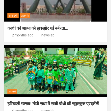
अभी अभी
वाराणसी
काशी की आत्मा को झकझोर गई बर्बरता….
2 months ago
newslab
वाराणसी
हरियाली उत्सव: गोपी राधा में सजी पौधों की खूबसूरत प्रदर्शनी
4 months ago
newslab