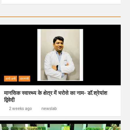
अभी अभी
वाराणसी
मानसिक स्वास्थ्य के क्षेत्र में भरोसे का नाम- डॉ.श्रेयांश
द्विवेदी
2 weeks ago
newslab