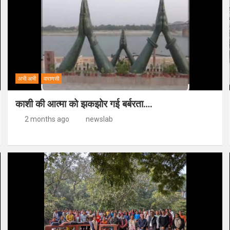
अभी अभी
वाराणसी
काशी की आत्मा को झकझोर गई बर्बरता….
2 months ago
newslab