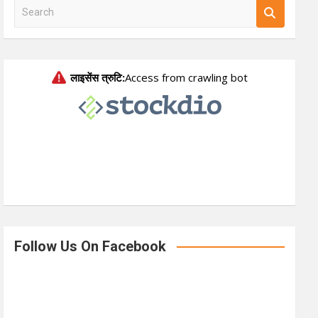
S
e
a
r
c
h
Follow Us On Facebook