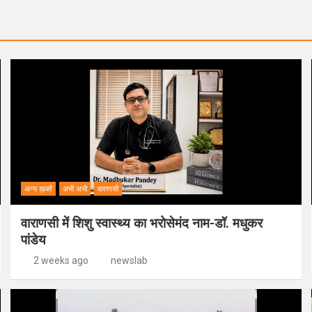
अन्य ख़बरें
अभी अभी
वाराणसी
वाराणसी में शिशु स्वास्थ्य का भरोसेमंद नाम-डॉ. मधुकर
पांडेय
2 weeks ago
newslab