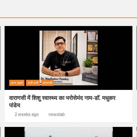
अन्य ख़बरें
अभी अभी
वाराणसी
वाराणसी में शिशु स्वास्थ्य का भरोसेमंद नाम-डॉ. मधुकर
पांडेय
2 weeks ago
newslab