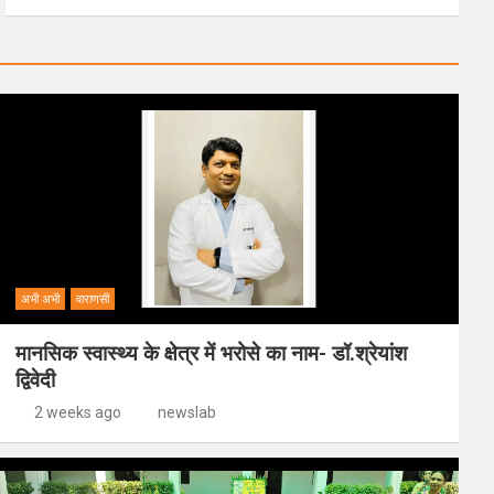
अभी अभी
वाराणसी
मानसिक स्वास्थ्य के क्षेत्र में भरोसे का नाम- डॉ.श्रेयांश
द्विवेदी
2 weeks ago
newslab