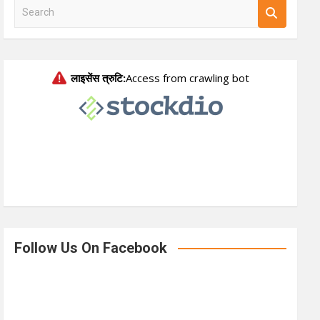
S
e
a
r
c
h
Follow Us On Facebook