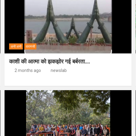
अभी अभी
वाराणसी
काशी की आत्मा को झकझोर गई बर्बरता….
2 months ago
newslab