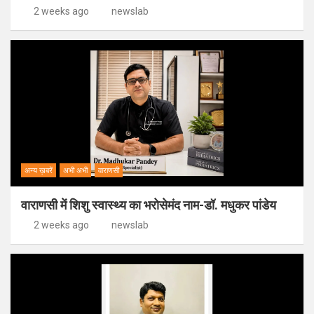
2 weeks ago
newslab
अन्य ख़बरें
अभी अभी
वाराणसी
वाराणसी में शिशु स्वास्थ्य का भरोसेमंद नाम-डॉ. मधुकर पांडेय
2 weeks ago
newslab