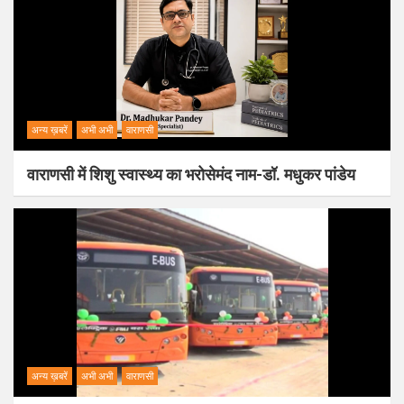
अन्य ख़बरें
अभी अभी
वाराणसी
वाराणसी में शिशु स्वास्थ्य का भरोसेमंद नाम-डॉ. मधुकर पांडेय
अन्य ख़बरें
अभी अभी
वाराणसी