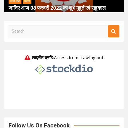
अभी अभी
पंचांग
जानिए आज 08 फरवरी 2022 का शुभ मुहूर्त एवं राहुकाल
S
e
a
r
c
h
Follow Us On Facebook