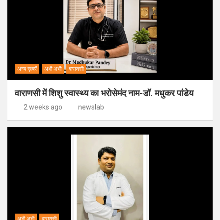
अन्य ख़बरें
अभी अभी
वाराणसी
वाराणसी में शिशु स्वास्थ्य का भरोसेमंद नाम-डॉ. मधुकर पांडेय
2 weeks ago
newslab
अभी अभी
वाराणसी