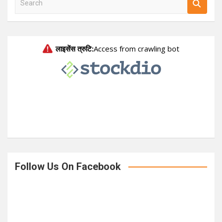
e
a
r
c
h
Follow Us On Facebook