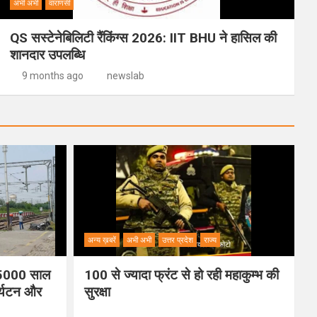
अभी अभी
वाराणसी
QS सस्टेनेबिलिटी रैंकिंग्स 2026: IIT BHU ने हासिल की
शानदार उपलब्धि
9 months ago
newslab
अन्य ख़बरें
अभी अभी
उत्तर प्रदेश
राज्य
ी 5000 साल
100 से ज्यादा फ्रंट से हो रही महाकुम्भ की
पर्यटन और
सुरक्षा