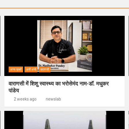
अन्य ख़बरें
अभी अभी
वाराणसी
वाराणसी में शिशु स्वास्थ्य का भरोसेमंद नाम-डॉ. मधुकर
पांडेय
2 weeks ago
newslab