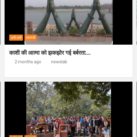
अभी अभी
वाराणसी
काशी की आत्मा को झकझोर गई बर्बरता….
2 months ago
newslab