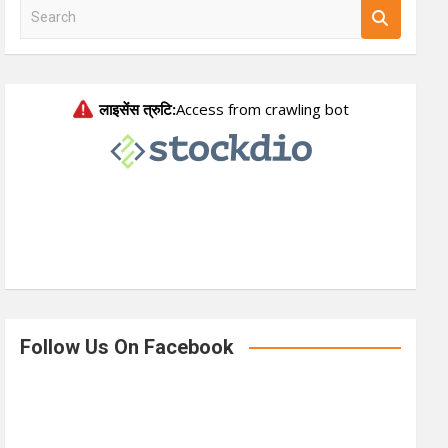
S
e
a
r
c
h
Follow Us On Facebook