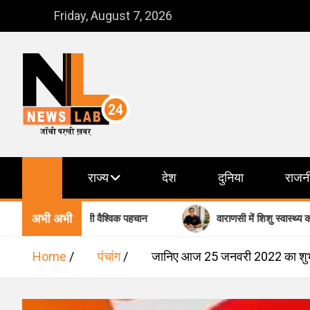
Skip
Friday, August 7, 2026
to
content
NewsLab24
जाँची परखी ख़बर
राज्य
देश
दुनिया
राजन
अभी अभी
 विरासत को मिली वैश्विक पहचान
वाराणसी में शिशु स्वास्थ्य का भरोसेमं
Home
पंचांग
जानिए आज 25 जनवरी 2022 का शुभ मुह