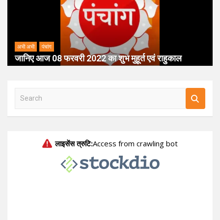
अभी अभी
पंचांग
जानिए आज 08 फरवरी 2022 का शुभ मुहूर्त एवं राहुकाल
S
e
a
r
c
h