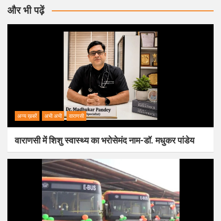
और भी पढ़ें
अन्य ख़बरें
अभी अभी
वाराणसी
वाराणसी में शिशु स्वास्थ्य का भरोसेमंद नाम-डॉ. मधुकर पांडेय