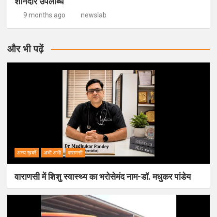
शानदार उपलब्धि
9 months ago
newslab
और भी पढ़ें
अन्य ख़बरें
अभी अभी
वाराणसी
वाराणसी में शिशु स्वास्थ्य का भरोसेमंद नाम-डॉ. मधुकर पांडेय