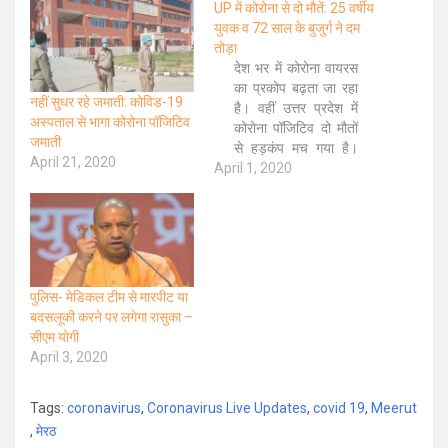
UP में कोरोना से दो मौतें: 25 वर्षीय
युवक व 72 साल के बुजुर्ग ने दम
तोड़ा
देश भर में कोरोना वायरस
का प्रकोप बढ़ता जा रहा
नहीं सुधर रहे जमाती: कोविड-19
है। वहीं उत्तर प्रदेश में
अस्पताल से भागा कोरोना पॉजिटिव
कोरोना पॉजिटिव दो मौतों
जमाती
से हड़कंप मच गया है।
April 21, 2020
April 1, 2020
बताया जाता है कि
गोरखपुर के 25वर्षीय
युवक ने बीआरडी मेडिकल
कॉलेज में दम तोड़ दिया
है। युवक की मौत मंगलवार
को ही हो गई थी,…
पुलिस- मेडिकल टीम से मारपीट या
बदसलूकी करने पर लगेगा रासुका –
सीएम योगी
April 3, 2020
Tags:
coronavirus
,
Coronavirus Live Updates
,
covid 19
,
Meerut
,
मेरठ