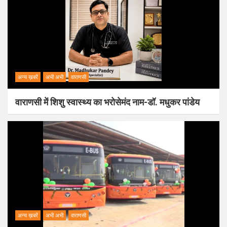
अन्य ख़बरें
अभी अभी
वाराणसी
वाराणसी में शिशु स्वास्थ्य का भरोसेमंद नाम-डॉ. मधुकर पांडेय
अन्य ख़बरें
अभी अभी
वाराणसी