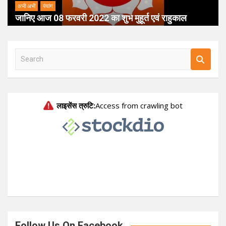
अभी अभी
पंचांग
जानिए आज 08 फरवरी 2022 का शुभ मुहूर्त एवं राहुकाल
S
e
a
r
c
h
Follow Us On Facebook