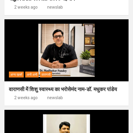
2 weeks ago
newslab
अन्य ख़बरें
अभी अभी
वाराणसी
वाराणसी में शिशु स्वास्थ्य का भरोसेमंद नाम-डॉ. मधुकर पांडेय
2 weeks ago
newslab