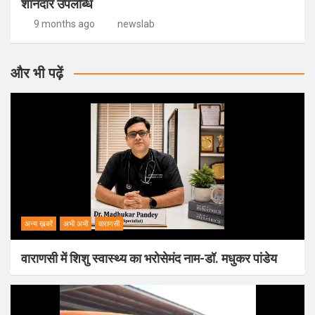
शानदार उपलब्धि
9 months ago
newslab
और भी पढ़ें
अन्य ख़बरें
अभी अभी
वाराणसी
वाराणसी में शिशु स्वास्थ्य का भरोसेमंद नाम-डॉ. मधुकर पांडेय