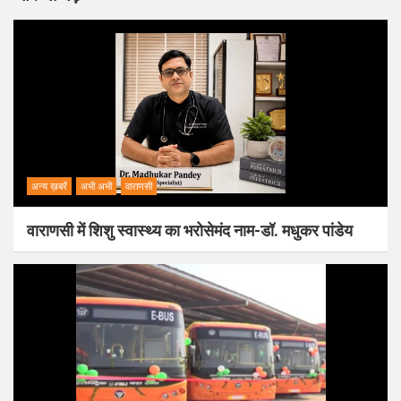
अन्य ख़बरें
अभी अभी
वाराणसी
वाराणसी में शिशु स्वास्थ्य का भरोसेमंद नाम-डॉ. मधुकर पांडेय