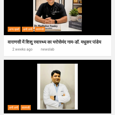
अन्य ख़बरें
अभी अभी
वाराणसी
वाराणसी में शिशु स्वास्थ्य का भरोसेमंद नाम-डॉ. मधुकर पांडेय
2 weeks ago
newslab
अभी अभी
वाराणसी