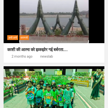
अभी अभी
वाराणसी
काशी की आत्मा को झकझोर गई बर्बरता….
2 months ago
newslab