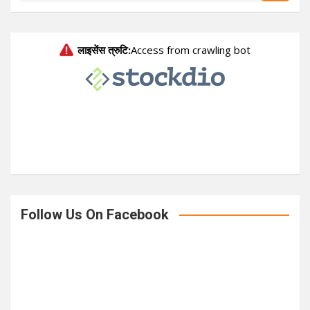
a
r
c
h
Follow Us On Facebook