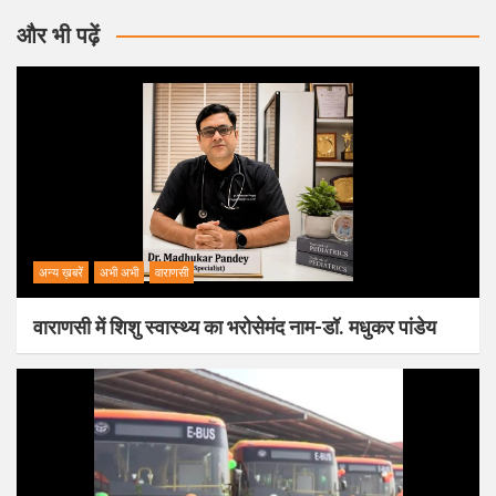
और भी पढ़ें
अन्य ख़बरें
अभी अभी
वाराणसी
वाराणसी में शिशु स्वास्थ्य का भरोसेमंद नाम-डॉ. मधुकर पांडेय