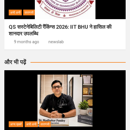
अभी अभी
वाराणसी
QS सस्टेनेबिलिटी रैंकिंग्स 2026: IIT BHU ने हासिल की
शानदार उपलब्धि
9 months ago
newslab
और भी पढ़ें
अन्य ख़बरें
अभी अभी
वाराणसी