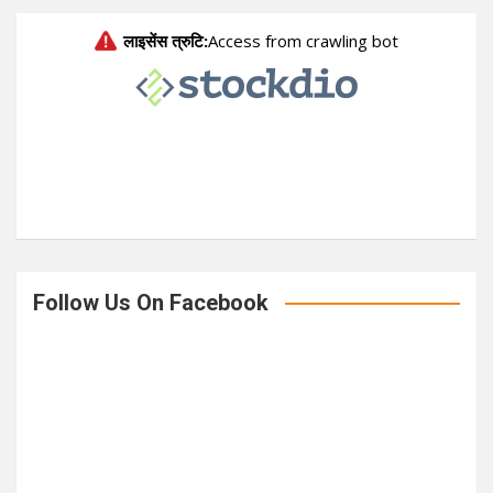
r
c
h
Follow Us On Facebook