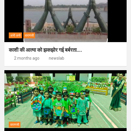
अभी अभी
वाराणसी
काशी की आत्मा को झकझोर गई बर्बरता….
2 months ago
newslab
वाराणसी