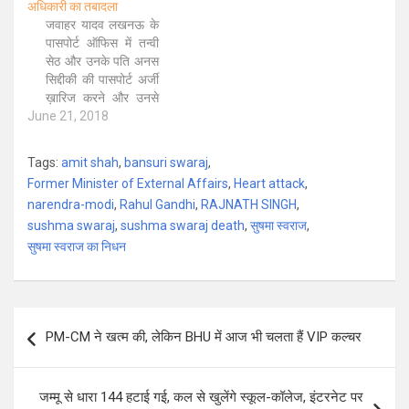
अधिकारी का तबादला
स्वराज ने आज ट्वीट में
जवाहर यादव लखनऊ के
कहा कि करीब 525
पासपोर्ट ऑफिस में तन्वी
तीर्थयात्री सिमिकोट में,
सेठ और उनके पति अनस
550 तीर्थयात्री हिलसा में
सिद्दीकी की पासपोर्ट अर्जी
और…
ख़ारिज करने और उनसे
June 21, 2018
बदसलूकी के मामले में
कार्रवाई करते हुए रीजन
पासपोर्ट अधिकारी ने
Tags:
amit shah
,
bansuri swaraj
,
आरोपी विकास मिश्रा का
Former Minister of External Affairs
,
Heart attack
,
ट्रांसफर कर दिया, साथ
narendra-modi
,
Rahul Gandhi
,
RAJNATH SINGH
,
ही घटना पर उनसे जवाब
sushma swaraj
तलब किया गया है. इस…
,
sushma swaraj death
,
सुषमा स्वराज
,
सुषमा स्वराज का निधन
Post
PM-CM ने खत्म की, लेकिन BHU में आज भी चलता हैं VIP कल्चर
navigation
जम्मू से धारा 144 हटाई गई, कल से खुलेंगे स्कूल-कॉलेज, इंटरनेट पर