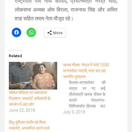
राष्ट्रपति राम नाथ कोविंद, प्रधानमंत्री नरेंद्र मोदी,
लोकसभा अध्यक्ष ओम बिरला, राजनाथ सिंह और अमित
शाह सहित तमाम नेता मौजूद रहे।
More
Related
खराब मौसम: नेपाल में फंसे 1500
मानसरोवर यात्री, मदद कर रहा
भारतीय दूतावास
कैलाश-मानसरोवर की
यात्रा पर गए कई
सोशल मीडिया पर जबरदस्त
तीर्थयात्री खराब मौसम के
रिएक्शन: पासपोर्ट अधिकारी के
चलते नेपालगंज-
समर्थन में आए लोग
सिमिसाकोट-हिलसा रूट
June 22, 2018
July 3, 2018
पर फंस गए हैं. भारत ने इन
तीर्थयात्रियों को निकालने
हिंदू-मुस्लिम दंपत्ति को मिला
के लिए नेपाल से मदद मांगी
पासपोर्ट, अपमानित करने वाले
है. विदेश मंत्री सुषमा