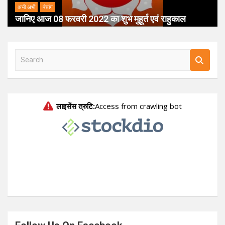
अभी अभी
पंचांग
जानिए आज 08 फरवरी 2022 का शुभ मुहूर्त एवं राहुकाल
S
e
a
r
c
h