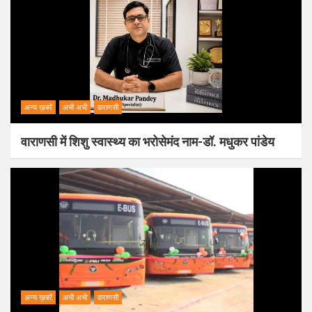
अन्य ख़बरें
अभी अभी
वाराणसी
वाराणसी में शिशु स्वास्थ्य का भरोसेमंद नाम-डॉ. मधुकर पांडेय
अन्य ख़बरें
अभी अभी
वाराणसी