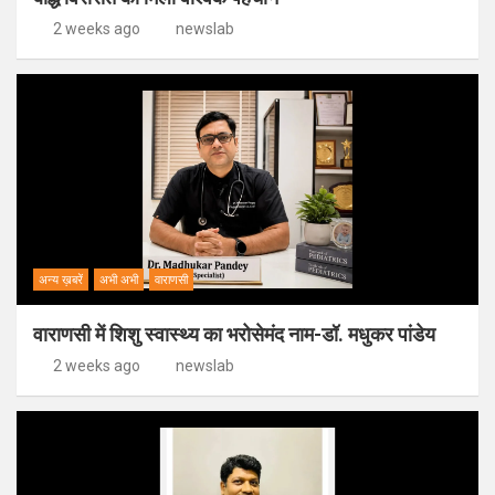
2 weeks ago
newslab
अन्य ख़बरें
अभी अभी
वाराणसी
वाराणसी में शिशु स्वास्थ्य का भरोसेमंद नाम-डॉ. मधुकर पांडेय
2 weeks ago
newslab