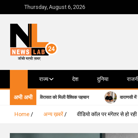
Skip
Thursday, August 6, 2026
to
content
NewsLab24
जाँची परखी ख़बर
राज्य
देश
दुनिया
राजन
अभी अभी
 की बौद्ध विरासत को मिली वैश्विक पहचान
वाराणसी में शिशु स्वास्थ्य क
Home
अन्य ख़बरें
वीडियो कॉल पर मंगेतर से हो रह