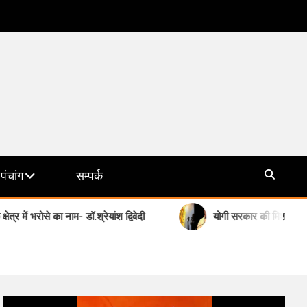
पंचांग
सम्पर्क
 नाम- डॉ.श्रेयांश द्विवेदी
योगी सरकार की मिशन छाया देगी हीट वेव से 