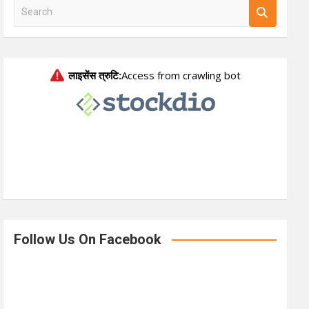
S
e
a
r
c
h
Follow Us On Facebook