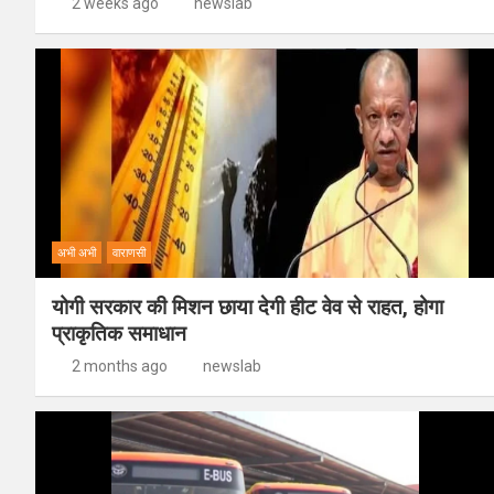
2 weeks ago
newslab
अभी अभी
वाराणसी
योगी सरकार की मिशन छाया देगी हीट वेव से राहत, होगा
प्राकृतिक समाधान
2 months ago
newslab