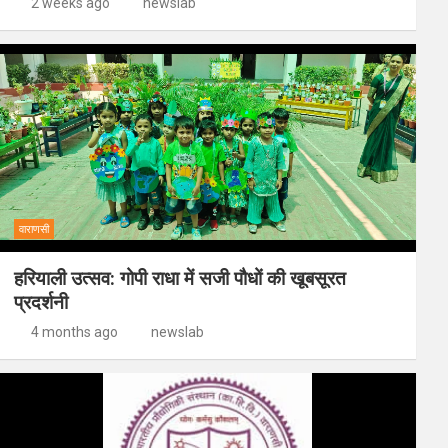
2 weeks ago
newslab
वाराणसी
हरियाली उत्सव: गोपी राधा में सजी पौधों की खूबसूरत
प्रदर्शनी
4 months ago
newslab